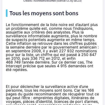
Crédits :
nolifebeforecoffee
(licence:
CC by SA 2.0
)
Tous les moyens sont bons
Le fonctionnement de la liste noire est d’autant plus
un problème qu’elle est, comme nous l’indiquions,
assujettie aux critères des analystes. Plus la
surveillance informatisée augmente, plus le nombre
de suspects potentiels augmente en même temps.
Cette inflation se retrouve dans les chiffres publiés
la semaine dernière par le gouvernement américain :
en septembre 2009, il y avait 227 932 nominations
pour sur la liste, un chiffre qui est passé à 250 847
en 2010, puis 336 712 en 2012, et enfin
468 749 l’année dernière. Sur ce dernier cas, The
Intercept précise que seules 4 915 demandes ont
été rejetées.
Et pour déclencher la surveillance active d’une
personne, tous les moyens sont bons. Car les 166
pages du guide recommandent de récupérer tout ce
qui peut l’être : empreintes digitales, itinéraires de
voyages, pièces d’identité, licences de port d’armes,