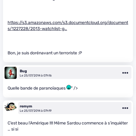
https://s3.amazonaws.com/s3.documentcloud.org/document
s/1227228/2013-watchlist-g…
Bon, je suis dorénavant un terroriste :P
Bug
Le 25/07/2014 à 07h16
Quelle bande de paranoïaques
" />
remym
Le 25/07/2014 à 07h19
C’est beau l’Amérique !!!! Même Sardou commence à s’inquiéter
… si si