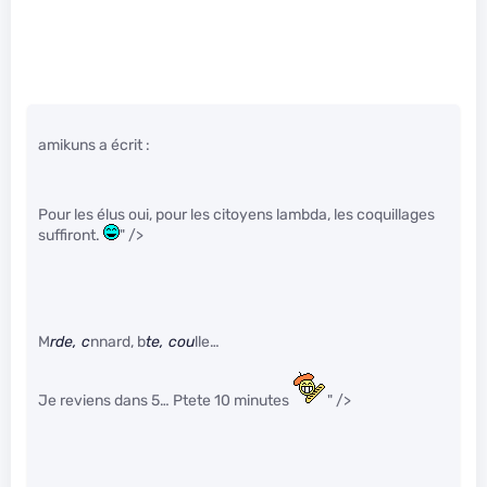
amikuns a écrit :
Pour les élus oui, pour les citoyens lambda, les coquillages
suffiront.
" />
M
rde, c
nnard, b
te, cou
lle…
Je reviens dans 5… Ptete 10 minutes
" />