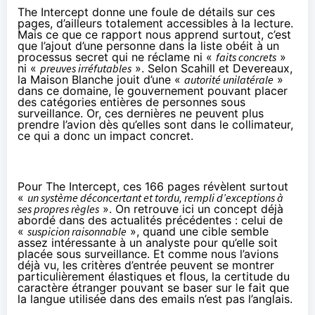
The Intercept donne une foule de détails sur ces
pages, d’ailleurs totalement accessibles à la lecture.
Mais ce que ce rapport nous apprend surtout, c’est
que l’ajout d’une personne dans la liste obéit à un
processus secret qui ne réclame ni «
faits concrets
»
ni «
preuves irréfutables
». Selon Scahill et Devereaux,
la Maison Blanche jouit d’une «
autorité unilatérale
»
dans ce domaine, le gouvernement pouvant placer
des catégories entières de personnes sous
surveillance. Or, ces dernières ne peuvent plus
prendre l’avion dès qu’elles sont dans le collimateur,
ce qui a donc un impact concret.
Pour The Intercept, ces 166 pages révèlent surtout
«
un système déconcertant et tordu, rempli d’exceptions à
ses propres règles
». On retrouve ici
un concept déjà
abordé
dans des actualités précédentes : celui de
«
suspicion raisonnable
», quand une cible semble
assez intéressante à un analyste pour qu’elle soit
placée sous surveillance. Et comme nous l’avions
déjà vu, les critères d’entrée peuvent se montrer
particulièrement élastiques et flous, la certitude du
caractère étranger pouvant se baser sur le fait que
la langue utilisée dans des emails n’est pas l’anglais.