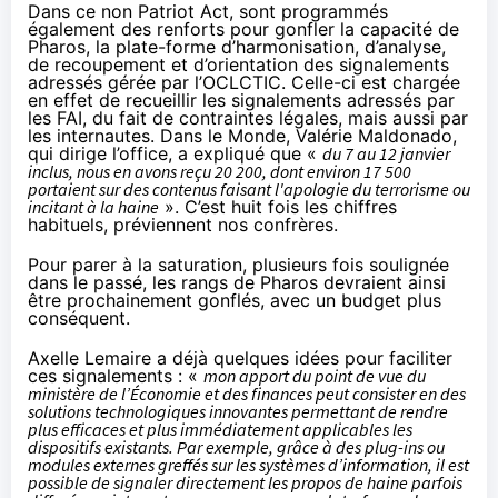
Dans ce non Patriot Act, sont programmés
également des renforts pour gonfler la capacité de
Pharos
, la plate-forme d’harmonisation, d’analyse,
de recoupement et d’orientation des signalements
adressés gérée par l’OCLCTIC. Celle-ci est chargée
en effet de recueillir les signalements adressés par
les FAI, du fait de contraintes légales, mais aussi par
les internautes. Dans le Monde, Valérie Maldonado,
qui dirige l’office, a expliqué que «
du 7 au 12 janvier
inclus, nous en avons reçu 20 200, dont environ 17 500
portaient sur des contenus faisant l'apologie du terrorisme ou
incitant à la haine
». C’est huit fois les chiffres
habituels,
préviennent nos confrères
.
Pour parer à la saturation, plusieurs fois soulignée
dans le passé, les rangs de
Pharos
devraient ainsi
être prochainement gonflés, avec un budget plus
conséquent.
Axelle Lemaire a déjà quelques idées pour faciliter
ces signalements : «
mon apport du point de vue du
ministère de l’Économie et des finances peut consister en des
solutions technologiques innovantes permettant de rendre
plus efficaces et plus immédiatement applicables les
dispositifs existants. Par exemple, grâce à des plug-ins ou
modules externes greffés sur les systèmes d’information, il est
possible de signaler directement les propos de haine parfois