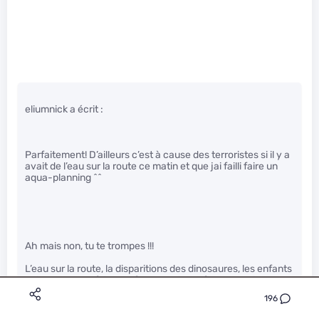
eliumnick a écrit :
Parfaitement! D’ailleurs c’est à cause des terroristes si il y a
avait de l’eau sur la route ce matin et que jai failli faire un
aqua-planning ^^
Ah mais non, tu te trompes !!!
L’eau sur la route, la disparitions des dinosaures, les enfants
qui meurent de faim, bref, tous les inconforts humains et
problèmes intergalactiques…, ne sont pas de la
196
responsabilité des terroristes, mais bien de Dieudonné !