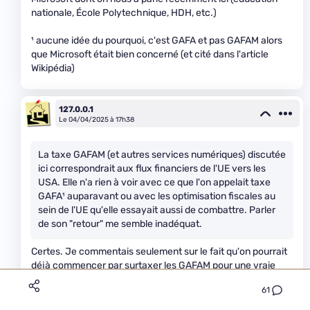
nationale, École Polytechnique, HDH, etc.)
¹ aucune idée du pourquoi, c'est GAFA et pas GAFAM alors
que Microsoft était bien concerné (et cité dans l'article
Wikipédia)
127.0.0.1
Le 04/04/2025 à 17h38
La taxe GAFAM (et autres services numériques) discutée
ici correspondrait aux flux financiers de l'UE vers les
USA. Elle n'a rien à voir avec ce que l'on appelait taxe
GAFA¹ auparavant ou avec les optimisation fiscales au
sein de l'UE qu'elle essayait aussi de combattre. Parler
de son "retour" me semble inadéquat.
Certes. Je commentais seulement sur le fait qu'on pourrait
déjà commencer par surtaxer les GAFAM pour une vraie
raison libérale sur notre marché intérieur, avant d'envisager
61
une surtaxe comme mesure de rétorsion sur nos
exportations.