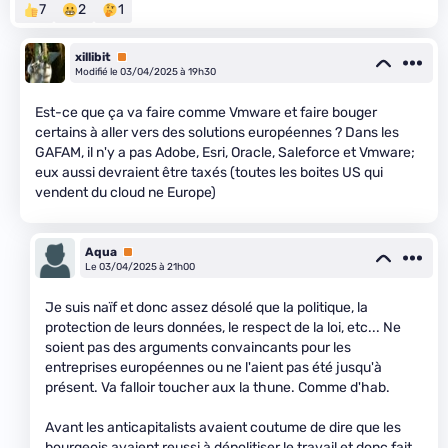
7
2
1
xillibit
Premium
Modifié le 03/04/2025 à 19h30
Est-ce que ça va faire comme Vmware et faire bouger
certains à aller vers des solutions européennes ? Dans les
GAFAM, il n'y a pas Adobe, Esri, Oracle, Saleforce et Vmware;
eux aussi devraient être taxés (toutes les boites US qui
vendent du cloud ne Europe)
Aqua
Premium
Le 03/04/2025 à 21h00
Je suis naïf et donc assez désolé que la politique, la
protection de leurs données, le respect de la loi, etc... Ne
soient pas des arguments convaincants pour les
entreprises européennes ou ne l'aient pas été jusqu'à
présent. Va falloir toucher aux la thune. Comme d'hab.
Avant les anticapitalists avaient coutume de dire que les
bourgeois avaient reussi à dépolitiser le travail et donc fait