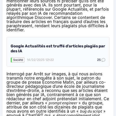
mentionner leurs sources ni préciser qu’ils ont été
générés avec des IA. Ils sont pourtant, pour la
plupart, référencés sur Google Actualités, et parfois
relayés par son IA de recommandation
algorithmique Discover. Certains se contentent de
traduire des articles en français quand d’autres les
paraphrasent, rendant leurs plagiats plus difficiles à
identifier.
Google Actualités est truffé d’articles plagiés par
des IA
14/02/2025 12h32
25
Société
Interrogé par Arrêt sur images, à qui nous avions
transmis notre enquête à son sujet, le patron du
groupe de presse Économie Matin, par ailleurs co-
directeur pédagogique d’une école de journalisme
d’extrême-droite, a reconnu que ses articles étaient
bien générés par IA, contrairement à ce que son
rédacteur en chef adjoint prétendait initialement. Ce
dernier, par ailleurs «
prompt engineer
» du groupe,
attribue de son côté les dizaines de plagiats que
nous avons en outre identifiés à un «
bug du script
»
envoyé à ChatGPT qui, «
étant complètement idiot,