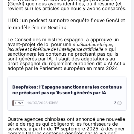
(GenAI) que nous avons identifiés, où il résume (et
revient sur) les articles que nous y avons consacrés.
LIDD : un podcast sur notre enquête-fleuve GenAI et
le modèle éco de Next.ink
Le Conseil des ministres espagnol a
approuvé
un
avant-projet de loi pour une «
utilisation éthique,
inclusive et bénéfique de l’intelligence artificielle
» qui
sanctionnera les contenus ne précisant pas qu’ils
sont générés par IA. Il s’agit des adaptations au
droit espagnol du règlement européen dit «
AI Act
»
adopté par le Parlement européen en mars 2024
Deepfakes : l’Espagne sanctionnera les contenus
ne précisant pas qu’ils sont générés par IA
14/03/2025 13h58
3
Droit
Quatre agences chinoises ont annoncé une nouvelle
série de règles qui obligeront les fournisseurs de
services, à partir du 1ᵉʳ septembre 2025, à désigner
comme tels les contenus générés par IA via des