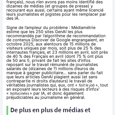
français), nous n’en avons pas moins identifié des
dizaines de médias (et groupes de presse) y
recourant eux aussi, certains ayant même licencié
leurs journalistes et pigistes pour les remplacer par
des IA.
Signe de l’ampleur du problème : Médiamétrie
estime que les 250 sites GenAI les plus
recommandés par l’algorithme de recommandation
de contenus Discover de Google engrangaient, en
octobre 2025, aux alentours de 15 millions de
visiteurs uniques par mois, soit plus de
25 % des
internautes français
, et 23 millions en avril, soit près
de
40 % des Français
en avril (dont 75 % ont plus
de 50 ans !), privant de fait les sites d’infos
reposant sur le travail rémunéré de journalistes
salariés de (dizaines de ?) millions d’euros de
manque à gagner publicitaire… sans parler du fait
que leurs articles GenAI plagient aussi (et sans
contrepartie ni droits d’auteurs) le travail de
véritables journalistes qui, eux, ont «
fait le job
», tout
en exposant leurs lecteurs à des risques d’infox’
«
hallucinées
» par IA, et donc également
préjudiciables au journalisme en général.
De plus en plus de médias et