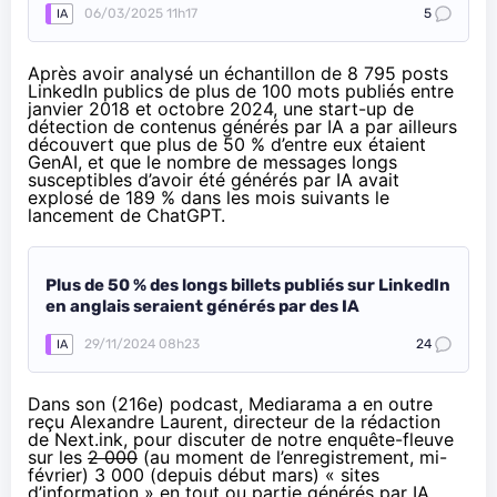
06/03/2025 11h17
5
IA
Après avoir analysé un échantillon de 8 795 posts
LinkedIn publics de plus de 100 mots publiés entre
janvier 2018 et octobre 2024, une start-up de
détection de contenus générés par IA a par ailleurs
découvert que plus de 50 % d’entre eux étaient
GenAI, et que le nombre de messages longs
susceptibles d’avoir été générés par IA avait
explosé de 189 % dans les mois suivants le
lancement de ChatGPT.
Plus de 50 % des longs billets publiés sur LinkedIn
en anglais seraient générés par des IA
29/11/2024 08h23
24
IA
Dans son (216e) podcast,
Mediarama
a en outre
reçu
Alexandre Laurent
, directeur de la rédaction
de
Next.ink
, pour discuter de notre enquête-fleuve
sur les
2 000
(au moment de l’enregistrement, mi-
février)
3 000
(depuis début mars) « sites
d’information » en tout ou partie générés par IA