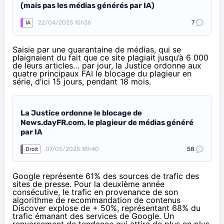
(mais pas les médias générés par IA)
22/04/2025 15h36
7
IA
Saisie par une quarantaine de médias, qui se
plaignaient du fait que ce site plagiait jusqu’à 6 000
de leurs articles… par jour, la Justice ordonne aux
quatre principaux FAI le blocage du plagieur en
série, d’ici 15 jours, pendant 18 mois.
La Justice ordonne le blocage de
News.dayFR.com, le plagieur de médias généré
par IA
07/05/2025 18h40
58
Droit
Google représente 61% des sources de trafic des
sites de presse. Pour la deuxième année
consécutive, le trafic en provenance de son
algorithme de recommandation de contenus
Discover explose de + 50%, représentant 68% du
trafic émanant des services de Google. Un
renversement de tendance qui attire de plus en plus