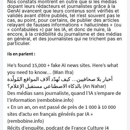
Nos constats montrent en outre que si les médias
dopant leurs rédacteurs et journalistes grâce à la
GenAI avancent que leurs contenus sont vérifiés et
validés avant d’être publiés, tel n’est souvent pas le
cas, au point, pour certains, de publier des articles
relayant de fausses informations « hallucinées » (ou
« confabulées ») par les IA, et donc de nuire, là
encore, à la crédibilité du journalisme et des médias
en général, et des journalistes qui ne trichent pas en
particulier.
Ils en parlent :
He’s found 15,000 + fake AI news sites. Here’s what
you need to know…
(Wan Ifra)
أخبار بلا صحافيين… كيف تُهدّد آلاف المواقع المُولّدة
بالذكاء الاصطناعي مستقبل الإعلام؟
(An Nahar)
Des médias sans journaliste, quand l’IA s’empare de
l’information
(rembobine.info)
« En un an, on est passé de près de 1 000 à 10 000
sites d’actu en français générés par IA »
(rembobine.info)
Récits d’enquête
, podcast de France Culture (4