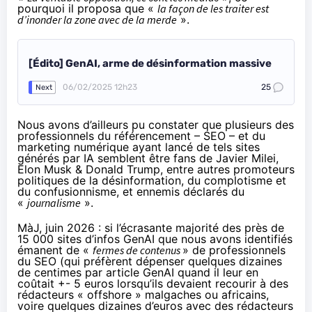
pourquoi il proposa que «
la façon de les traiter est
d’inonder la zone avec de la merde
».
[Édito] GenAI, arme de désinformation massive
06/02/2025 12h23
25
Next
Nous avons d’ailleurs pu constater que plusieurs des
professionnels du référencement –
SEO
– et du
marketing numérique ayant lancé de tels sites
générés par IA semblent être fans de Javier Milei,
Elon Musk & Donald Trump, entre autres promoteurs
politiques de la désinformation, du complotisme et
du confusionnisme, et ennemis déclarés du
«
journalisme
».
MàJ, juin 2026 : si l’écrasante majorité des près de
15 000 sites d’infos GenAI que nous avons identifiés
émanent de «
fermes de contenus
» de professionnels
du SEO (qui préfèrent dépenser quelques dizaines
de centimes par article GenAI quand il leur en
coûtait +- 5 euros lorsqu’ils devaient recourir à des
rédacteurs « offshore » malgaches ou africains,
voire quelques dizaines d’euros avec des rédacteurs