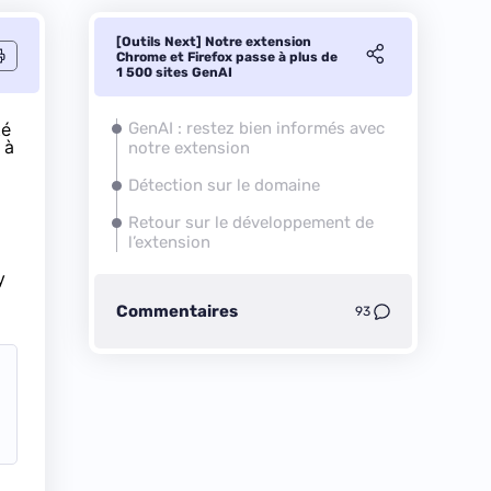
[Outils Next] Notre extension
Chrome et Firefox passe à plus de
1 500 sites GenAI
té
GenAI : restez bien informés avec
 à
notre extension
Détection sur le domaine
Retour sur le développement de
l’extension
y
Commentaires
93