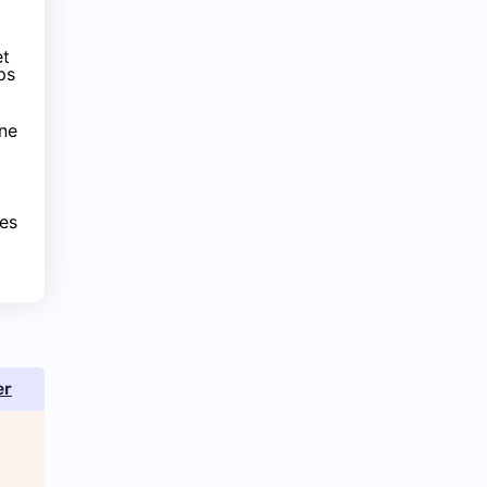
et
ps
 ne
res
er