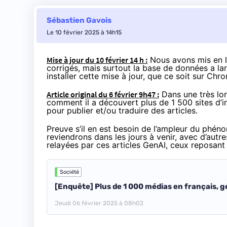
Sébastien Gavois
Le 10 février 2025 à 14h15
Mise à jour du 10 février 14 h :
Nous avons mis en li
corrigés, mais surtout la base de données a la
installer cette mise à jour, que ce soit sur Chr
Article original du 6 février 9h47 :
Dans une
très l
comment il a découvert plus de 1 500 sites d’inf
pour publier et/ou traduire des articles.
Preuve s’il en est besoin de l’ampleur du phé
reviendrons dans les jours à venir, avec d’autre
relayées par ces articles GenAI, ceux reposant 
Société
[Enquête] Plus de 1 000 médias en français, gé
Jeudi 06 février 2025 à 08h02