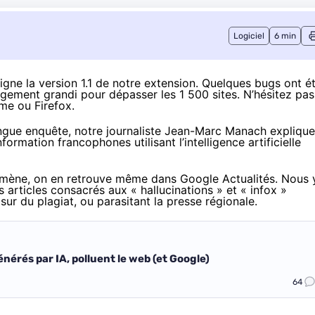
Logiciel
6 min
gne la version 1.1 de notre extension. Quelques bugs ont é
rgement grandi pour dépasser les 1 500 sites. N’hésitez pas
ome ou Firefox.
ongue enquête
, notre journaliste Jean-Marc Manach explique
ormation francophones utilisant l’intelligence artificielle
nomène, on en retrouve même dans Google Actualités. Nous 
s articles consacrés aux « hallucinations » et « infox »
sur du plagiat, ou parasitant la presse régionale.
nérés par IA, polluent le web (et Google)
64