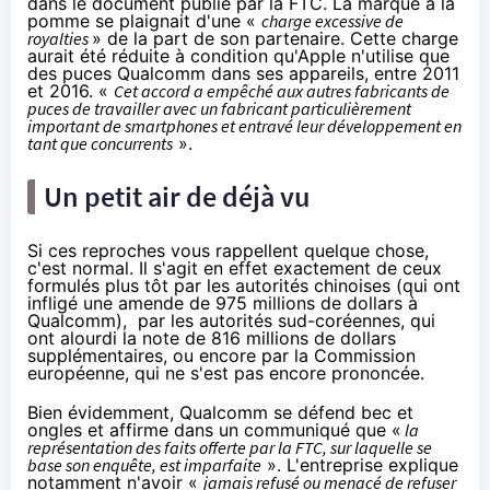
dans le document publié par la FTC. La marque à la
pomme se plaignait d'une «
charge
excessive
de
royalties
» de la part de son partenaire. Cette charge
aurait été réduite à condition qu'Apple n'utilise que
des puces Qualcomm dans ses appareils, entre 2011
et 2016. «
Cet accord a empêché aux autres fabricants de
puces de travailler avec un fabricant particulièrement
important de
smartphones
et entravé leur développement en
tant que concurrents
».
Un petit air de déjà vu
Si ces reproches vous rappellent quelque chose,
c'est normal. Il s'agit en effet exactement de ceux
formulés plus tôt par les autorités chinoises (qui ont
infligé
une amende de 975 millions de dollars
à
Qualcomm), par les autorités sud-coréennes, qui
ont alourdi la note
de 816 millions de dollars
supplémentaires
, ou encore
par la Commission
européenne,
qui ne s'est pas encore prononcée.
Bien évidemment, Qualcomm se défend bec et
ongles et affirme dans un communiqué que «
la
représentation des faits offerte par la FTC, sur laquelle se
base son enquête, est imparfaite
». L'entreprise explique
notamment n'avoir «
jamais refusé ou menacé de refuser